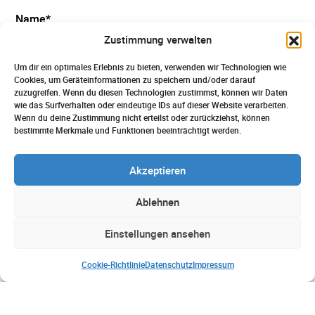
Name*
Zustimmung verwalten
Um dir ein optimales Erlebnis zu bieten, verwenden wir Technologien wie
E-Mail*
Cookies, um Geräteinformationen zu speichern und/oder darauf
zuzugreifen. Wenn du diesen Technologien zustimmst, können wir Daten
wie das Surfverhalten oder eindeutige IDs auf dieser Website verarbeiten.
Wenn du deine Zustimmung nicht erteilst oder zurückziehst, können
Betreff*
bestimmte Merkmale und Funktionen beeinträchtigt werden.
Akzeptieren
Nachricht*
Ablehnen
Einstellungen ansehen
Cookie-Richtlinie
Datenschutz
Impressum
Ich habe die Informationen zum Datenschutz zur
Kenntnis genommen.*